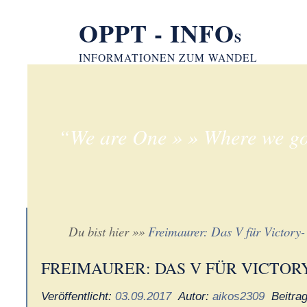
OPPT - INFO
S
INFORMATIONEN ZUM WANDEL
“We are One » » Where we go
Du bist hier »»
Freimaurer: Das V für Victory-
FREIMAURER: DAS V FÜR VICTOR
Veröffentlicht:
03.09.2017
Autor:
aikos2309
Beitra