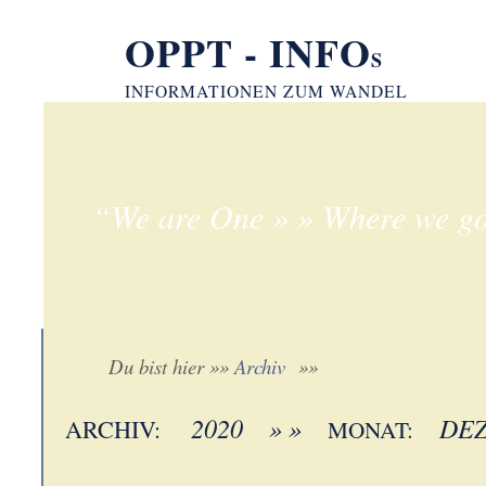
OPPT - INFO
S
INFORMATIONEN ZUM WANDEL
“We are One » » Where we go
Du bist hier »»
Archiv
»»
2020 » »
DEZ
ARCHIV:
MONAT: