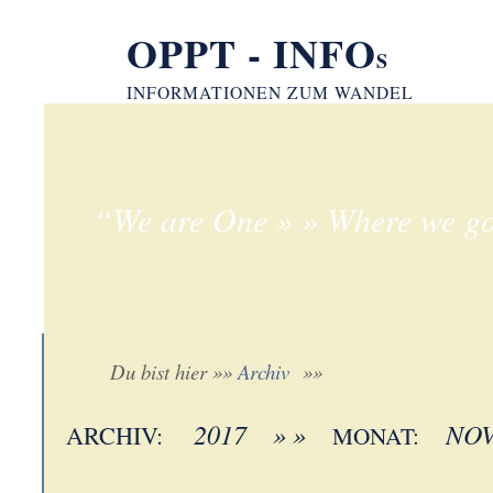
OPPT - INFO
S
INFORMATIONEN ZUM WANDEL
“We are One » » Where we go
Du bist hier »»
Archiv
»»
2017 » »
NOV
ARCHIV:
MONAT: